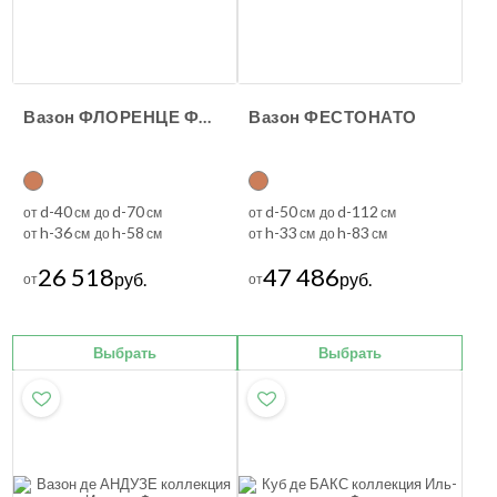
Вазон ФЛОРЕНЦЕ ФЕСТОНАТО АТЛАС
Вазон ФЕСТОНАТО
d-40
d-70
d-50
d-112
от
см до
см
от
см до
см
h-36
h-58
h-33
h-83
от
см до
см
от
см до
см
26 518
47 486
руб.
руб.
от
от
Выбрать
Выбрать