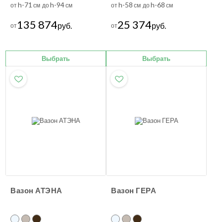
h-71
h-94
h-58
h-68
от
см до
см
от
см до
см
135 874
25 374
руб.
руб.
от
от
Выбрать
Выбрать
Вазон АТЭНА
Вазон ГЕРА