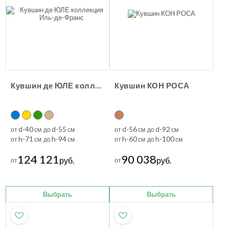
Кувшин де ЮЛЕ коллекция Иль-де-Франс
Кувшин КОН РОСА
d-40
d-55
d-56
d-92
от
см до
см
от
см до
см
h-71
h-94
h-60
h-100
от
см до
см
от
см до
см
124 121
90 038
руб.
руб.
от
от
Выбрать
Выбрать