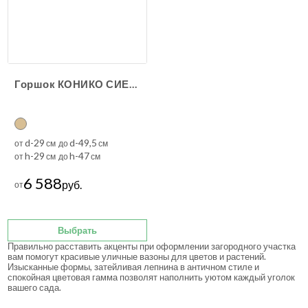
Горшок КОНИКО СИЕНА
d-29
d-49,5
от
см до
см
h-29
h-47
от
см до
см
6 588
руб.
от
Выбрать
Правильно расставить акценты при оформлении загородного участка
вам помогут красивые уличные вазоны для цветов и растений.
Изысканные формы, затейливая лепнина в античном стиле и
спокойная цветовая гамма позволят наполнить уютом каждый уголок
вашего сада.