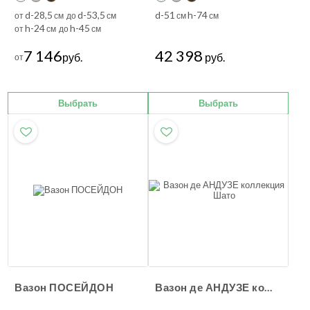
d-28,5
d-53,5
d-51
h-74
от
см до
см
см
см
h-24
h-45
от
см до
см
7 146
42 398
руб.
руб.
от
Выбрать
Выбрать
Вазон ПОСЕЙДОН
Вазон де АНДУЗЕ коллекция Шато