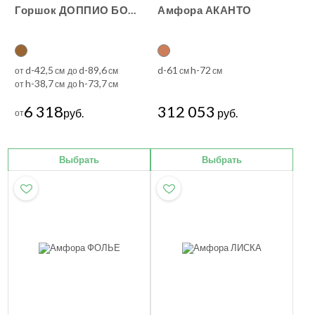
Горшок ДОППИО БОРДО терракота
Амфора АКАНТО
d-42,5
d-89,6
d-61
h-72
от
см до
см
см
см
h-38,7
h-73,7
от
см до
см
6 318
312 053
руб.
руб.
от
Выбрать
Выбрать