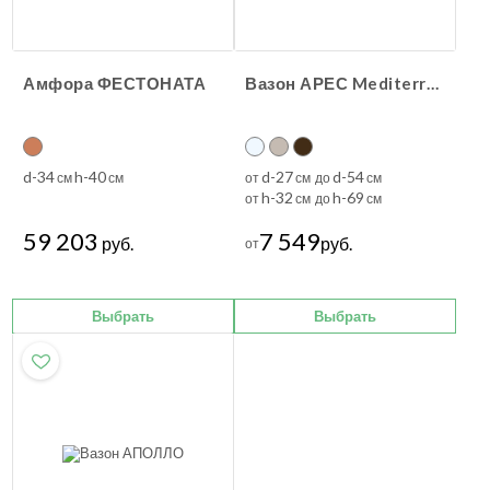
Амфора ФЕСТОНАТА
Вазон АРЕС Mediterranean
d-34
h-40
d-27
d-54
см
см
от
см до
см
h-32
h-69
от
см до
см
59 203
7 549
руб.
руб.
от
Выбрать
Выбрать