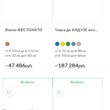
Вазон ФЕСТОНАТО
Чаша де АНДУЗЕ коллекция Иль-де-Франс
d-50
d-112
d-72
d-80
от
см до
см
от
см до
см
h-33
h-83
h-50
h-66
от
см до
см
от
см до
см
47 486
187 284
руб.
руб.
от
от
Выбрать
Выбрать