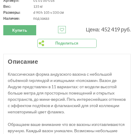
Артикул:
01 01 00-016
Вес:
135 кг
Размеры:
d 90 h 105 v 330 см
Наличие:
под заказ
Цена: 452 419 руб.
Купить
Поделиться
Описание
Классическая форма андузского вазона с небольшой
объёмной гирляндой и изящными «поясками». Вазон де
Андузе представлен в 11 вариантах: от модели высотой
больше метра для просторных помещений и открытых
пространств, до мини-версий. Пять интереснейших оттенков
с эффектом подтёков и флагманский для этой коллекции
неповторимый цвет фламмэ.
Обращаем ваше внимание что все вазоны изготавливаются
вручную. Каждый вазон уникален. Возможны небольшие