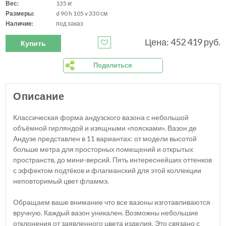
Вес:
135 кг
Размеры:
d 90 h 105 v 330 см
Наличие:
под заказ
Цена: 452 419 руб.
Купить
Поделиться
Описание
Классическая форма андузского вазона с небольшой
объёмной гирляндой и изящными «поясками». Вазон де
Андузе представлен в 11 вариантах: от модели высотой
больше метра для просторных помещений и открытых
пространств, до мини-версий. Пять интереснейших оттенков
с эффектом подтёков и флагманский для этой коллекции
неповторимый цвет фламмэ.
Обращаем ваше внимание что все вазоны изготавливаются
вручную. Каждый вазон уникален. Возможны небольшие
отклонения от заявленного цвета изделия. Это связано с