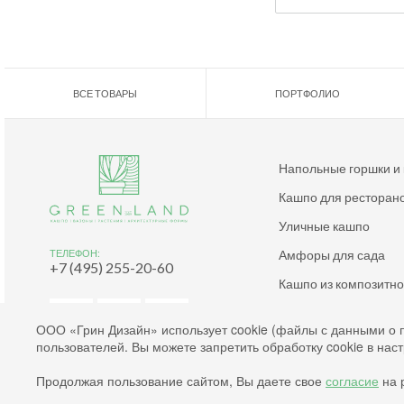
ВСЕ ТОВАРЫ
ПОРТФОЛИО
Напольные горшки и
Кашпо для ресторан
Уличные кашпо
Амфоры для сада
ТЕЛЕФОН:
+7 (495) 255-20-60
Кашпо из композитн
Дизайнерские кашпо
ООО «Грин Дизайн» использует cookie (файлы с данными о 
пользователей. Вы можете запретить обработку cookie в нас
Согласие на обработку файлов cookies
Продолжая пользование сайтом, Вы даете свое
согласие
на р
Согласие на обработку персональных данных
Политика конфиденциальности