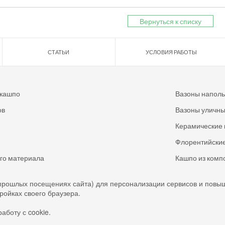
Вернуться к списку
СТАТЬИ
УСЛОВИЯ РАБОТЫ
 кашпо
Вазоны напол
ов
Вазоны уличн
Керамические 
Флорентийские
ого материала
Кашпо из комп
прошлых посещениях сайта) для персонализации сервисов и повы
тройках своего браузера.
аботу с cookie.