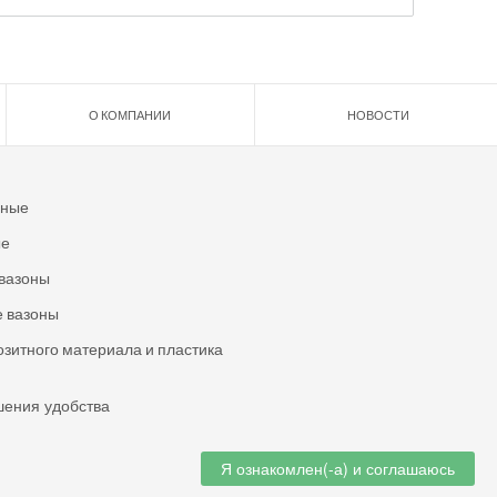
О КОМПАНИИ
НОВОСТИ
ьные
ые
вазоны
 вазоны
озитного материала и пластика
шения удобства
Я ознакомлен(-а) и соглашаюсь