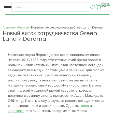
Главная
Новости
Новый виток сотрудничества Green Land и Deroma
Новый виток сотрудничества Green
Land и Deroma
Название марки Дерома давно стало синонимом слова
"керамика". С 1955 года этот итальянский бренд прошёл
большой и увлекательный путь, став настоящей легендой,
законодателем мод и "поставщиком решений" для любых
задач по озеленению. Дерома известна и каждому
российскому покупателю, который хоть раз выбирал в
магазине терракотовый горшок. Именно логотип Deroma
стоит на всей машинной рыжей терракоте, которая
доступна в розницу в популярных сетях Ашан, Максидом,
ОБИ и т.д. И это, к слову, результат нашего сотрудничества
с производителем и ритейлерами. Однако,
глина
и
керамика
- это лишь часть ассортимента. Марка