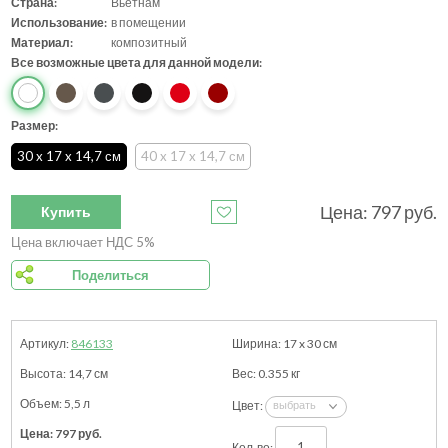
Страна:
Вьетнам
Использование:
в помещении
Материал:
композитный
Все возможные цвета для данной модели:
Размер:
30 x 17 x 14,7 см
40 x 17 x 14,7 см
Цена:
797
руб.
Купить
Цена включает НДС 5%
Поделиться
846133
17 x 30
см
14,7
см
0.355
кг
5,5 л
797
руб.