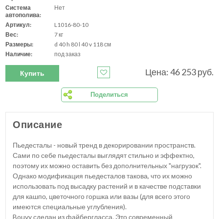
Система
Нет
автополива:
Артикул:
L1016-80-10
Вес:
7 кг
Размеры:
d 40 h 80 l 40 v 118 см
Наличие:
под заказ
Цена: 46 253 руб.
Купить
Поделиться
Описание
Пьедесталы - новый тренд в декорировании пространств.
Сами по себе пьедесталы выглядят стильно и эффектно,
поэтому их можно оставить без дополнительных "нагрузок".
Однако модификация пьедесталов такова, что их можно
использовать под высадку растений и в качестве подставки
для кашпо, цветочного горшка или вазы (для всего этого
имеются специальные углубления).
Bouvy сделан из файбергласса. Это современный