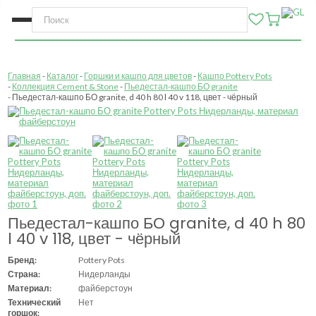
Главная
Каталог
Горшки и кашпо для цветов
Кашпо Pottery Pots
Коллекция Cement & Stone
Пьедестал-кашпо БО granite
Пьедестал-кашпо БО granite, d 40 h 80 l 40 v 118, цвет - чёрный
Пьедестал-кашпо БО granite, d 40 h 80
l 40 v 118, цвет - чёрный
Бренд:
Pottery Pots
Страна:
Нидерланды
Материал:
файберстоун
Технический
Нет
горшок: