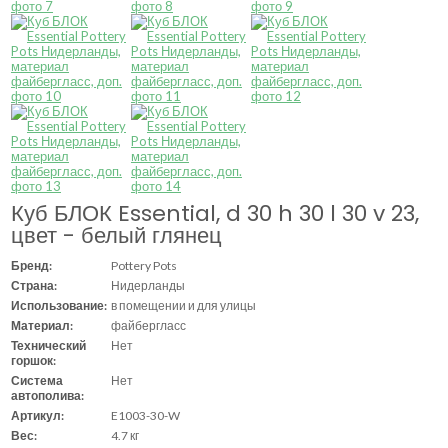
Куб БЛОК Essential, d 30 h 30 l 30 v 23,
цвет - белый глянец
Бренд:
Pottery Pots
Страна:
Нидерланды
Использование:
в помещении и для улицы
Материал:
файбергласс
Технический
Нет
горшок:
Система
Нет
автополива:
Артикул:
E1003-30-W
Вес:
4.7 кг