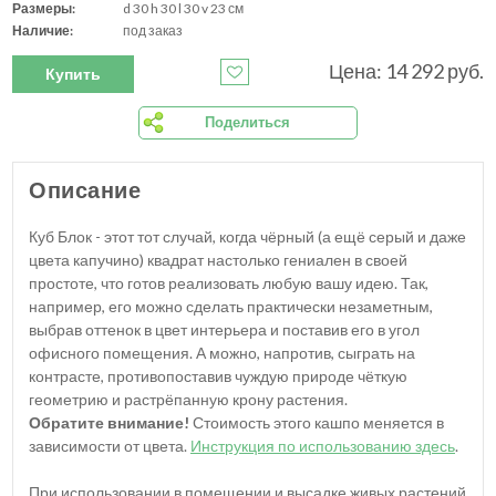
Размеры:
d 30 h 30 l 30 v 23 см
Наличие:
под заказ
Цена: 14 292 руб.
Купить
Поделиться
Описание
Куб Блок - этот тот случай, когда чёрный (а ещё серый и даже
цвета капучино) квадрат настолько гениален в своей
простоте, что готов реализовать любую вашу идею. Так,
например, его можно сделать практически незаметным,
выбрав оттенок в цвет интерьера и поставив его в угол
офисного помещения. А можно, напротив, сыграть на
контрасте, противопоставив чуждую природе чёткую
геометрию и растрёпанную крону растения.
Обратите внимание!
Стоимость этого кашпо меняется в
зависимости от цвета.
Инструкция по использованию здесь
.
При использовании в помещении и высадке живых растений