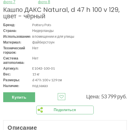
Кашпо ДАКС Natural, d 47 h 100 v 129,
цвет - чёрный
Бренд:
Pottery Pots
Страна:
Нидерланды
Использование:
в помещении и для улицы
Материал:
файберстоун
Технический
Нет
горшок:
Система
Нет
автополива:
Артикул:
E1043-100-01
Вес:
15 кг
Размеры:
d 47 h 100 v 129 см
Наличие:
под заказ
Цена: 53 799 руб.
Купить
Поделиться
Описание