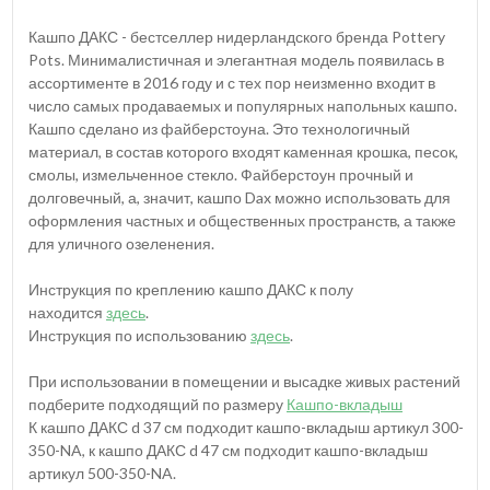
Кашпо ДАКС - бестселлер нидерландского бренда Pottery
Pots. Минималистичная и элегантная модель появилась в
ассортименте в 2016 году и с тех пор неизменно входит в
число самых продаваемых и популярных напольных кашпо.
Кашпо сделано из файберстоуна. Это технологичный
материал, в состав которого входят каменная крошка, песок,
смолы, измельченное стекло. Файберстоун прочный и
долговечный, а, значит, кашпо Dax можно использовать для
оформления частных и общественных пространств, а также
для уличного озеленения.
Инструкция по креплению кашпо ДАКС к полу
находится
здесь
.
Инструкция по использованию
здесь
.
При использовании в помещении и высадке живых растений
подберите подходящий по размеру
Кашпо-вкладыш
К кашпо ДАКС d 37 см подходит кашпо-вкладыш артикул 300-
350-NA, к кашпо ДАКС d 47 см подходит кашпо-вкладыш
артикул 500-350-NA.