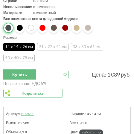
Страна:
Вьетнам
Использование:
в помещении
Материал:
композитный
Все возможные цвета для данной модели:
Размер:
14 x 14 x 26 см
21 x 22 x 41 см
33 x 33 x 61 см
40 x 40 x 78 см
Цена:
1 089
руб.
Купить
Цена включает НДС 5%
Поделиться
809411
14 x 14
см
26
см
0.32
кг
3,5 л