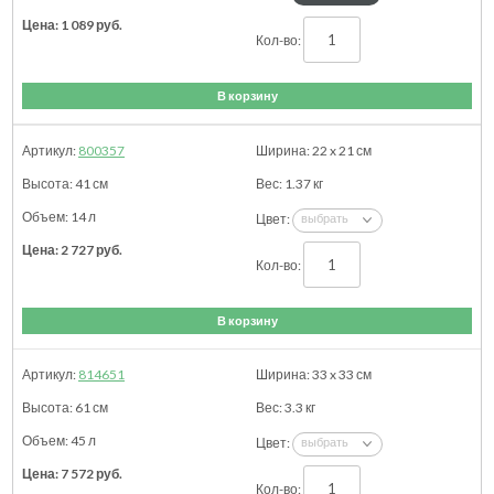
1 089
руб.
В корзину
800357
22 x 21
см
41
см
1.37
кг
14 л
2 727
руб.
В корзину
814651
33 x 33
см
61
см
3.3
кг
45 л
7 572
руб.