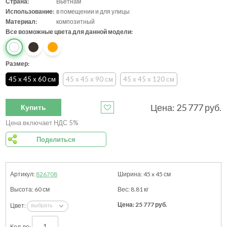
Страна:
Вьетнам
Использование:
в помещении и для улицы
Материал:
композитный
Все возможные цвета для данной модели:
Размер:
45 x 45 x 60 см
45 x 45 x 90 см
45 x 45 x 120 см
Цена:
25 777
руб.
Купить
Цена включает НДС 5%
Поделиться
826708
45 x 45
см
60
см
8.81
кг
25 777
руб.