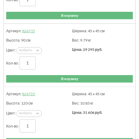
В корзину
826715
45 x 45
см
90
см
9.79
кг
29 295
руб.
В корзину
826722
45 x 45
см
120
см
10.83
кг
31 606
руб.